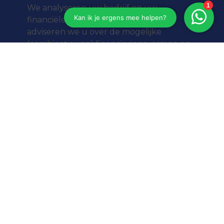
We analyseren uw bedrijf en uw
financiële situatie. Op basis daarvan
adviseren we u over de mogelijke
(combinatie van) financieringsvormen en
van de best passende aanbieders.
3. Aanvraag – Een goede
onderbouwing vergroot je kans
We onderbouwen uw aanvraag voor
financiering grondig. Zo beslissen
geldverstrekkers sneller en is uw
slagingskans groter. Wij onderhandelen
met verschillende aanbieders en regelen
dat u de financiering altijd op tijd en met
de beste voorwaarden krijgt.