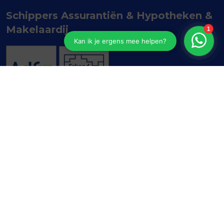
Schippers Assurantiën & Hypotheken &
Makelaardij
Valeriusstraat 1
2517 HM
DEN HAAG
070 - 75 03 750
algemeen@schippers.nu
Navigeren