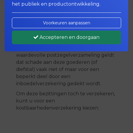
het publiek en productontwikkeling.
Sommige kostbare bezittingen worden
niet volledig gedekt door de
Voorkeuren aanpassen
inboedelverzekering. Denk daarbij aan
kostbare foto-, film- en videoapparatuur.
Accepteren en doorgaan
Ook voor bont, antiek, kunst,
muziekinstrumenten, sieraden of een
waardevolle postzegelverzameling geldt
dat schade aan deze goederen (of
diefstal) vaak niet of maar voor een
beperkt deel door een
inboedelverzekering gedekt wordt.
Om deze bezittingen toch te verzekeren,
kunt u voor een
kostbaarhedenverzekering kiezen.