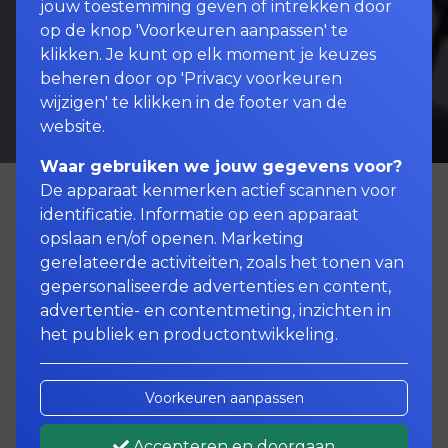
jouw toestemming geven of intrekken door
op de knop 'Voorkeuren aanpassen' te
klikken. Je kunt op elk moment je keuzes
beheren door op 'Privacy voorkeuren
wijzigen' te klikken in de footer van de
website.
Waar gebruiken we jouw gegevens voor?
De apparaat kenmerken actief scannen voor
identificatie. Informatie op een apparaat
opslaan en/of openen. Marketing
Bij Schippers Assurantiën &
gerelateerde activiteiten, zoals het tonen van
Hypotheken & Makelaardij
gepersonaliseerde advertenties en content,
advertentie- en contentmeting, inzichten in
regelen wij een polis op
het publiek en productontwikkeling.
maat!
Voorkeuren aanpassen
Motorrijden is voor veel mensen een
Accepteren en doorgaan