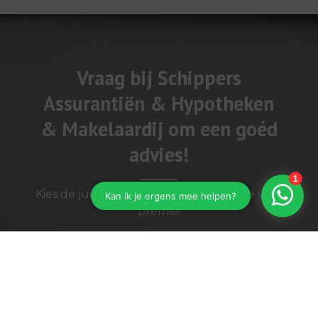
Vraag bij Schippers
Assurantiën & Hypotheken
& Makelaardij om een goéd
advies!
Kies de juiste dekking en betaal niet te veel
premie!
Vraag ons advies!