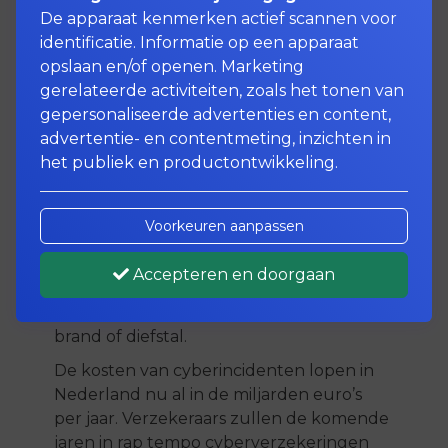
De apparaat kenmerken actief scannen voor
identificatie. Informatie op een apparaat
opslaan en/of openen. Marketing
Met een cyberverzekering
gerelateerde activiteiten, zoals het tonen van
bent u verzekerd
gepersonaliseerde advertenties en content,
advertentie- en contentmeting, inzichten in
voor online criminaliteit
het publiek en productontwikkeling.
Een bedrijfsdekking voor cyberrisico’s is
Voorkeuren aanpassen
inmiddels net zo normaal als een brand-
of aansprakelijkheidsverzekering. De
Accepteren en doorgaan
bedrijfscontinuïteit kan net zo goed door
cyberrisico’s in gevaar komen als door een
brand of diefstal.
De kosten van cyberincidenten lopen in
Nederland nu al in de miljarden euro’s
per jaar. Verzekeraars zullen de komende
jaren in rap tempo cyberverzekeringen